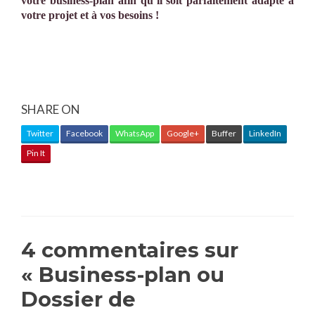
votre business-plan afin qu’il soit parfaitement adapté à
votre projet et à vos besoins !
SHARE ON
Twitter
Facebook
WhatsApp
Google+
Buffer
LinkedIn
Pin It
4 commentaires sur
«
Business-plan ou
Dossier de