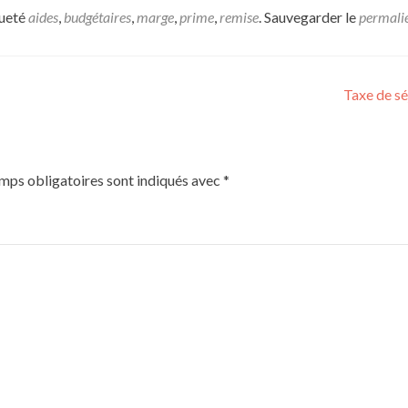
queté
aides
,
budgétaires
,
marge
,
prime
,
remise
. Sauvegarder le
permali
Taxe de s
mps obligatoires sont indiqués avec
*