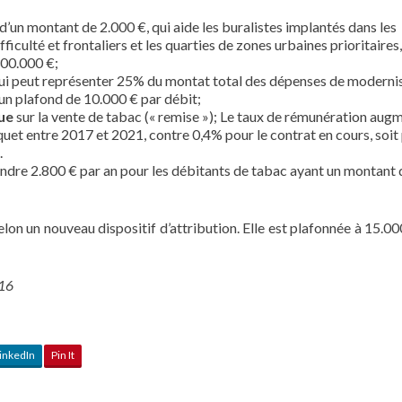
 d’un montant de 2.000 €, qui aide les buralistes implantés dans les
iculté et frontaliers et les quarties de zones urbaines prioritaires
 300.000 €;
qui peut représenter 25% du montat total des dépenses de moderni
’un plafond de 10.000 € par débit;
ue
sur la vente de tabac (« remise »); Le taux de rémunération aug
uet entre 2017 et 2021, contre 0,4% pour le contrat en cours, soit
.
ndre 2.800 € par an pour les débitants de tabac ayant un montant 
lon un nouveau dispositif d’attribution. Elle est plafonnée à 15.00
016
inkedIn
Pin It