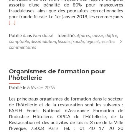
assortis d’une pénalité de 80% pour manœuvres
2017-
frauduleuses, ainsi que des poursuites correctionnelles
2021
En
pour fraude fiscale. Le 1er janvier 2018, les commerçants
savo
[…]
plus
surL
Publié dans
Non classé
Identifié
affaires
,
caisse
,
chiffre
,
de
comptable
,
dissimulation
,
fiscale
,
fraude
,
logiciel
,
recettes
2
cais
commentaires
Organismes de formation pour
l’hôtellerie
Publié le
6 février 2016
Les principaux organismes de formation dans le secteur
de l’hôtellerie et de la restauration sont les suivants :
FAFIH Fonds National d’Assurance Formation de
l’Industrie Hôtelière. OPCA de l’Hôtellerie, de la
Restauration et des activités de loisirs 3 rue de la Ville
l’Evêque, 75008 Paris Tél. : 01 40 17 20 20