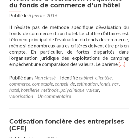
commerce
du fonds de commerce d’un hôtel
d’hôtel
Publié le
6 février 2016
Il n’existe pas de méthode spécifique d’évaluation du
fonds de commerce d »un hôtel. Le chiffre d’affaires est
l’élément principal de l’évaluation du fonds de commerce,
même si de nombreux autres critères doivent être pris en
compte. En particulier, de fortes disparités dans
l’organisation juridique des exploitations de camping
En
empêchent une comparaison des valeurs. Le barème
[…]
savoir
plus
Publié dans
Non classé
Identifié
cabinet
,
clientèle
,
surMéth
commerce
,
comptable
,
conseil
,
de
,
estimation
,
fonds
,
hcr
,
d’évaluat
hotel
,
hotellerie
,
méthode
,
polyclinique
,
valeur
,
fréquent
valorisation
Un commentaire
du
fonds
de
commerc
Cotisation foncière des entreprises
d’un
(CFE)
hôtel