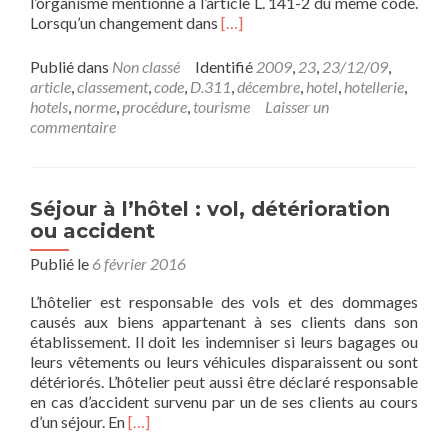
l’organisme mentionné à l’article L. 141-2 du même code.
En
Lorsqu’un changement dans
[…]
savoir
plus
Publié dans
Non classé
Identifié
2009
,
23
,
23/12/09
,
surArrêté
article
,
classement
,
code
,
D.311
,
décembre
,
hotel
,
hotellerie
,
du
hotels
,
norme
,
procédure
,
tourisme
Laisser un
23
commentaire
décembre
2009
fixant
les
Séjour à l’hôtel : vol, détérioration
normes
ou accident
et
la
Publié le
6 février 2016
procédure
L’hôtelier est responsable des vols et des dommages
de
causés aux biens appartenant à ses clients dans son
classement
établissement. Il doit les indemniser si leurs bagages ou
des
leurs vêtements ou leurs véhicules disparaissent ou sont
hôtels
détériorés. L’hôtelier peut aussi être déclaré responsable
de
en cas d’accident survenu par un de ses clients au cours
tourisme
En
d’un séjour. En
[…]
savoir