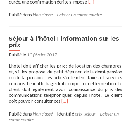
En
durée, une confirmation écrite s’impose
[…]
savoir
plus
Publié dans
Non classé
Laisser un commentaire
surSéjour
à
l’hôtel
:
Séjour à l’hôtel : information sur les
réservation
prix
d’une
chambre
Publié le
10 février 2017
L’hôtel doit afficher les prix : de location des chambres,
et, s’il les propose, du petit déjeuner, de la demi-pension
ou de la pension. Les prix s’entendent taxes et services
compris. Leur affichage doit comporter cette mention. Le
client doit également avoir connaissance du prix des
communications téléphoniques depuis l’hôtel. Le client
En
doit pouvoir consulter ces
[…]
savoir
plus
Publié dans
Non classé
Identifié
prix
,
sejour
Laisser un
surSéjour
commentaire
à
l’hôtel