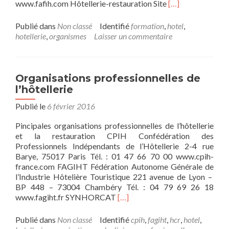
En
www.fafih.com Hôtellerie-restauration Site
[…]
savoir
plus
Publié dans
Non classé
Identifié
formation
,
hotel
,
surOrganismes
hotellerie
,
organismes
Laisser un commentaire
de
formation
pour
l’hôtellerie
Organisations professionnelles de
l’hôtellerie
Publié le
6 février 2016
Pincipales organisations professionnelles de l’hôtellerie
et la restauration CPIH Confédération des
Professionnels Indépendants de l’Hôtellerie 2-4 rue
Barye, 75017 Paris Tél. : 01 47 66 70 00 www.cpih-
france.com FAGIHT Fédération Autonome Générale de
l’Industrie Hôtelière Touristique 221 avenue de Lyon –
BP 448 – 73004 Chambéry Tél. : 04 79 69 26 18
En
www.fagiht.fr SYNHORCAT
[…]
savoir
plus
Publié dans
Non classé
Identifié
cpih
,
fagiht
,
hcr
,
hotel
,
surOrganisations