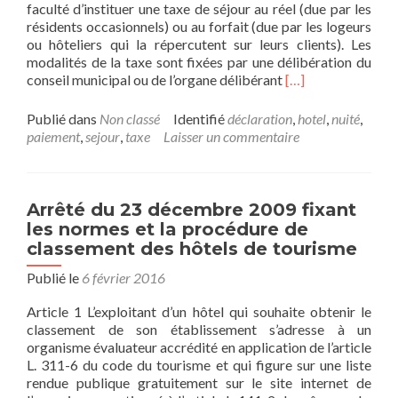
faculté d’instituer une taxe de séjour au réel (due par les
résidents occasionnels) ou au forfait (due par les logeurs
ou hôteliers qui la répercutent sur leurs clients). Les
modalités de la taxe sont fixées par une délibération du
En
conseil municipal ou de l’organe délibérant
[…]
savoir
plus
Publié dans
Non classé
Identifié
déclaration
,
hotel
,
nuité
,
surTaxe
paiement
,
sejour
,
taxe
Laisser un commentaire
de
séjour
sur
les
Arrêté du 23 décembre 2009 fixant
hébergements
les normes et la procédure de
touristiques
classement des hôtels de tourisme
Publié le
6 février 2016
Article 1 L’exploitant d’un hôtel qui souhaite obtenir le
classement de son établissement s’adresse à un
organisme évaluateur accrédité en application de l’article
L. 311-6 du code du tourisme et qui figure sur une liste
rendue publique gratuitement sur le site internet de