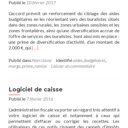
Publié le
10 février 2017
L’accord prévoit un renforcement du ciblage des aides
budgétaires en les réorientant vers des buralistes situés
dans des zones rurales, les zones urbaines sensibles et les
zones frontalières, ainsi qu’une diversification accrue de
l’offre de services des buralistes. Sont ainsi mis en place :
une prime de diversification d’activité, d’un montant de
En
2.000 €, qui
[…]
savoir
plus
Publié dans
Non classé
Identifié
aides
,
budgétaires
,
surProtocole
marge
,
prime
,
remise
Laisser un commentaire
d’accord
sur
la
modernisation
Logiciel de caisse
du
Publié le
7 février 2016
réseau
des
L’administration fiscale va porter un regard très attentif à
buralistes
votre logiciel de caisse et notamment à ceux qui
pour
permettent d’effacer ou corriger les recettes. Les
la
utilisateurs de ces outils risquent des rappels d’impôts
période