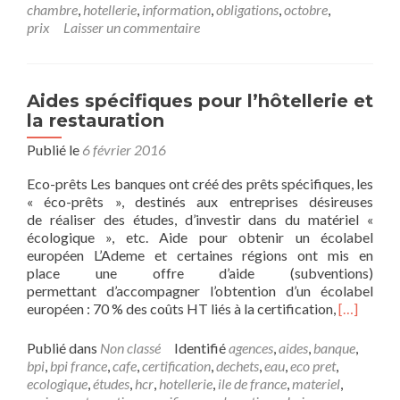
surHôtellerie
chambre
,
hotellerie
,
information
,
obligations
,
octobre
,
:
prix
Laisser un commentaire
obligations
d’information
à
l’égard
Aides spécifiques pour l’hôtellerie et
du
la restauration
consommateur
Publié le
6 février 2016
Eco-prêts Les banques ont créé des prêts spécifiques, les
« éco-prêts », destinés aux entreprises désireuses
de réaliser des études, d’investir dans du matériel «
écologique », etc. Aide pour obtenir un écolabel
européen L’Ademe et certaines régions ont mis en
place une offre d’aide (subventions)
permettant d’accompagner l’obtention d’un écolabel
En
européen : 70 % des coûts HT liés à la certification,
[…]
savoir
plus
Publié dans
Non classé
Identifié
agences
,
aides
,
banque
,
surAides
bpi
,
bpi france
,
cafe
,
certification
,
dechets
,
eau
,
eco pret
,
spécifiqu
ecologique
,
études
,
hcr
,
hotellerie
,
ile de france
,
materiel
,
pour