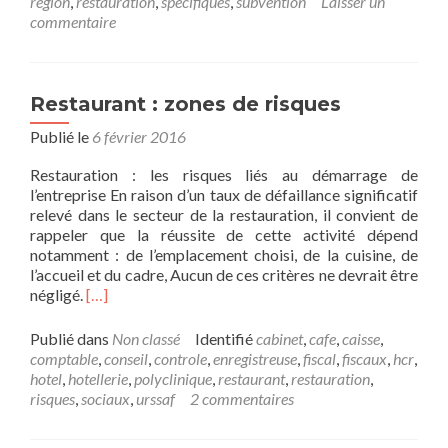
region
,
restauration
,
specifiques
,
subvention
Laisser un
l’hôtelleri
commentaire
et
la
restaurati
Restaurant : zones de risques
Publié le
6 février 2016
Restauration : les risques liés au démarrage de
l’entreprise En raison d’un taux de défaillance significatif
relevé dans le secteur de la restauration, il convient de
rappeler que la réussite de cette activité dépend
notamment : de l’emplacement choisi, de la cuisine, de
l’accueil et du cadre, Aucun de ces critères ne devrait être
En
négligé.
[…]
savoir
plus
Publié dans
Non classé
Identifié
cabinet
,
cafe
,
caisse
,
surRestaurant
comptable
,
conseil
,
controle
,
enregistreuse
,
fiscal
,
fiscaux
,
hcr
,
:
hotel
,
hotellerie
,
polyclinique
,
restaurant
,
restauration
,
zones
risques
,
sociaux
,
urssaf
2 commentaires
de
risques