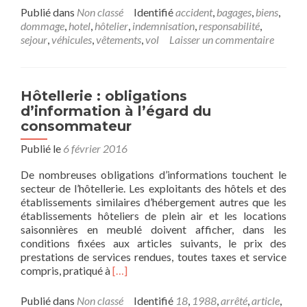
plus
Publié dans
Non classé
Identifié
accident
,
bagages
,
biens
,
surSéjour
dommage
,
hotel
,
hôtelier
,
indemnisation
,
responsabilité
,
à
sejour
,
véhicules
,
vêtements
,
vol
Laisser un commentaire
l’hôtel
:
vol,
détérioration
Hôtellerie : obligations
ou
d’information à l’égard du
accident
consommateur
Publié le
6 février 2016
De nombreuses obligations d’informations touchent le
secteur de l’hôtellerie. Les exploitants des hôtels et des
établissements similaires d’hébergement autres que les
établissements hôteliers de plein air et les locations
saisonnières en meublé doivent afficher, dans les
conditions fixées aux articles suivants, le prix des
prestations de services rendues, toutes taxes et service
En
compris, pratiqué à
[…]
savoir
plus
Publié dans
Non classé
Identifié
18
,
1988
,
arrêté
,
article
,