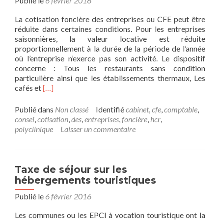
Publié le
6 février 2016
La cotisation foncière des entreprises ou CFE peut être
réduite dans certaines conditions. Pour les entreprises
saisonnières, la valeur locative est réduite
proportionnellement à la durée de la période de l’année
où l’entreprise n’exerce pas son activité. Le dispositif
concerne : Tous les restaurants sans condition
particulière ainsi que les établissements thermaux, Les
En
cafés et
[…]
savoir
plus
Publié dans
Non classé
Identifié
cabinet
,
cfe
,
comptable
,
surCotisation
consei
,
cotisation
,
des
,
entreprises
,
foncière
,
hcr
,
foncière
polyclinique
Laisser un commentaire
des
entreprises
(CFE)
Taxe de séjour sur les
hébergements touristiques
Publié le
6 février 2016
Les communes ou les EPCI à vocation touristique ont la