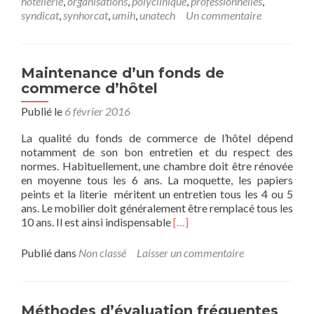
hotellerie
,
organisations
,
polyclinique
,
professionnelles
,
professionnelles
syndicat
,
synhorcat
,
umih
,
unatech
Un commentaire
de
l’hôtellerie
Maintenance d’un fonds de
commerce d’hôtel
Publié le
6 février 2016
La qualité du fonds de commerce de l’hôtel dépend
notamment de son bon entretien et du respect des
normes. Habituellement, une chambre doit être rénovée
en moyenne tous les 6 ans. La moquette, les papiers
peints et la literie méritent un entretien tous les 4 ou 5
ans. Le mobilier doit généralement être remplacé tous les
En
10 ans. Il est ainsi indispensable
[…]
savoir
plus
Publié dans
Non classé
Laisser un commentaire
surMaintenance
d’un
fonds
de
Méthodes d’évaluation fréquentes