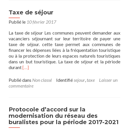
:
information
Taxe de séjour
sur
Publié le
10 février 2017
les
prix
La taxe de séjour Les communes peuvent demander aux
vacanciers séjournant sur leur territoire de payer une
taxe de séjour. cette taxe permet aux communes de
financer les dépenses liées à la fréquentation touristique
ou à la protection de leurs espaces naturels touristiques
dans un but touristique. La taxe de séjour et la période
En
durant
[…]
savoir
plus
Publié dans
Non classé
Identifié
sejour
,
taxe
Laisser un
surTaxe
commentaire
de
séjour
Protocole d’accord sur la
modernisation du réseau des
buralistes pour la période 2017-2021