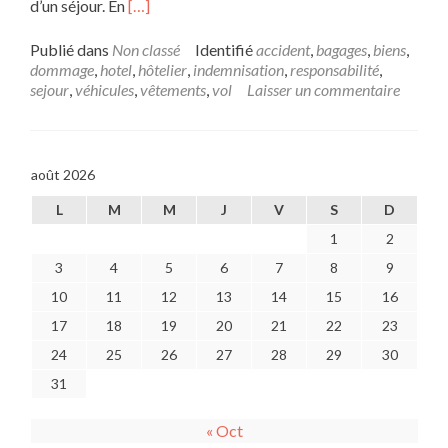
En
d’un séjour. En
[…]
savoir
plus
Publié dans
Non classé
Identifié
accident
,
bagages
,
biens
,
surSéjour
dommage
,
hotel
,
hôtelier
,
indemnisation
,
responsabilité
,
à
sejour
,
véhicules
,
vêtements
,
vol
Laisser un commentaire
l’hôtel
:
vol,
détérioration
août 2026
ou
accident
L
M
M
J
V
S
D
1
2
3
4
5
6
7
8
9
10
11
12
13
14
15
16
17
18
19
20
21
22
23
24
25
26
27
28
29
30
31
« Oct