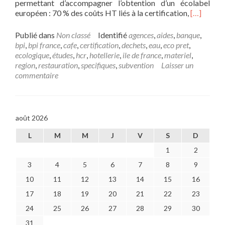
permettant d’accompagner l’obtention d’un écolabel
En
européen : 70 % des coûts HT liés à la certification,
[…]
savoir
plus
Publié dans
Non classé
Identifié
agences
,
aides
,
banque
,
surAides
bpi
,
bpi france
,
cafe
,
certification
,
dechets
,
eau
,
eco pret
,
spécifiqu
ecologique
,
études
,
hcr
,
hotellerie
,
ile de france
,
materiel
,
pour
region
,
restauration
,
specifiques
,
subvention
Laisser un
l’hôtelleri
commentaire
et
la
restaurati
août 2026
L
M
M
J
V
S
D
1
2
3
4
5
6
7
8
9
10
11
12
13
14
15
16
17
18
19
20
21
22
23
24
25
26
27
28
29
30
31