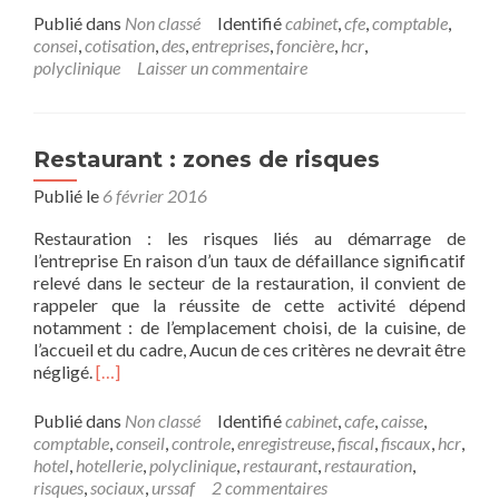
plus
Publié dans
Non classé
Identifié
cabinet
,
cfe
,
comptable
,
surCotisation
consei
,
cotisation
,
des
,
entreprises
,
foncière
,
hcr
,
foncière
polyclinique
Laisser un commentaire
des
entreprises
(CFE)
Restaurant : zones de risques
Publié le
6 février 2016
Restauration : les risques liés au démarrage de
l’entreprise En raison d’un taux de défaillance significatif
relevé dans le secteur de la restauration, il convient de
rappeler que la réussite de cette activité dépend
notamment : de l’emplacement choisi, de la cuisine, de
l’accueil et du cadre, Aucun de ces critères ne devrait être
En
négligé.
[…]
savoir
plus
Publié dans
Non classé
Identifié
cabinet
,
cafe
,
caisse
,
surRestaurant
comptable
,
conseil
,
controle
,
enregistreuse
,
fiscal
,
fiscaux
,
hcr
,
:
hotel
,
hotellerie
,
polyclinique
,
restaurant
,
restauration
,
zones
risques
,
sociaux
,
urssaf
2 commentaires