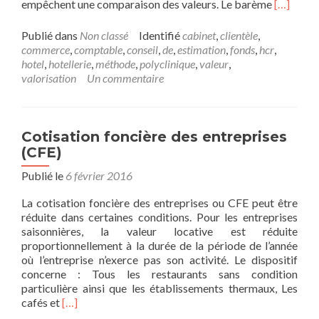
En
empêchent une comparaison des valeurs. Le barème
[…]
savoir
plus
Publié dans
Non classé
Identifié
cabinet
,
clientèle
,
surMéth
commerce
,
comptable
,
conseil
,
de
,
estimation
,
fonds
,
hcr
,
d’évaluat
hotel
,
hotellerie
,
méthode
,
polyclinique
,
valeur
,
fréquent
valorisation
Un commentaire
du
fonds
de
commerc
Cotisation foncière des entreprises
d’un
(CFE)
hôtel
Publié le
6 février 2016
La cotisation foncière des entreprises ou CFE peut être
réduite dans certaines conditions. Pour les entreprises
saisonnières, la valeur locative est réduite
proportionnellement à la durée de la période de l’année
où l’entreprise n’exerce pas son activité. Le dispositif
concerne : Tous les restaurants sans condition
particulière ainsi que les établissements thermaux, Les
En
cafés et
[…]
savoir