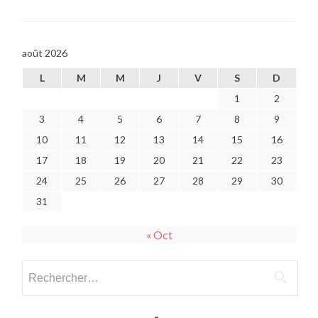
de
risques
août 2026
L
M
M
J
V
S
D
1
2
3
4
5
6
7
8
9
10
11
12
13
14
15
16
17
18
19
20
21
22
23
24
25
26
27
28
29
30
31
« Oct
Rechercher :