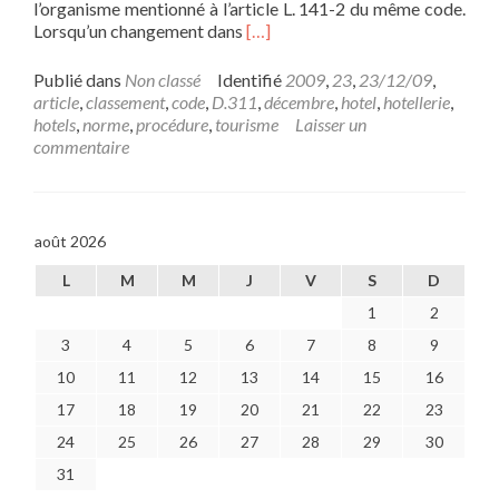
l’organisme mentionné à l’article L. 141-2 du même code.
En
Lorsqu’un changement dans
[…]
savoir
plus
Publié dans
Non classé
Identifié
2009
,
23
,
23/12/09
,
surArrêté
article
,
classement
,
code
,
D.311
,
décembre
,
hotel
,
hotellerie
,
du
hotels
,
norme
,
procédure
,
tourisme
Laisser un
23
commentaire
décembre
2009
fixant
les
août 2026
normes
et
L
M
M
J
V
S
D
la
1
2
procédure
de
3
4
5
6
7
8
9
classement
10
11
12
13
14
15
16
des
hôtels
17
18
19
20
21
22
23
de
24
25
26
27
28
29
30
tourisme
31